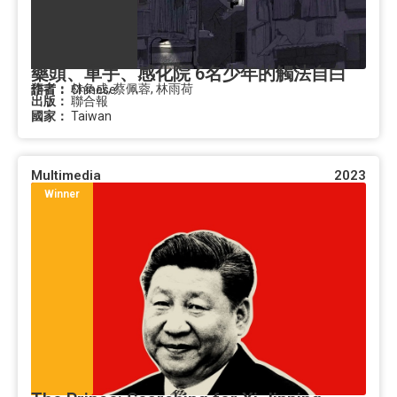
藥頭、車手、感化院 6名少年的觸法自白
作者：
林奐成, 蔡佩蓉, 林雨荷
語言：
Chinese
出版：
聯合報
國家：
Taiwan
Multimedia
2023
Winner