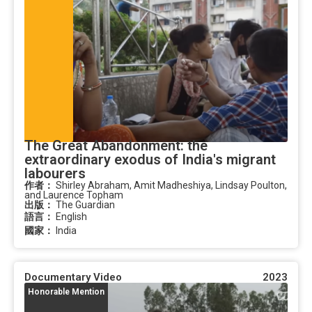
The Great Abandonment: the
extraordinary exodus of India's migrant
labourers
作者：
Shirley Abraham, Amit Madheshiya, Lindsay Poulton,
and Laurence Topham
出版：
The Guardian
語言：
English
國家：
India
Documentary Video
2023
Honorable Mention