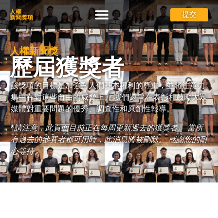
人權
首頁 v2
贏家
類別
如何參賽
召集人
問題
繁體中文
提交
新聞獎項
人權新聞獎
歷屆獲獎者
該獎項的目標是加強對人們基本權利的尊重，並將注意力
集中在對這些自由的威脅上。 我們還旨在表彰和鼓勵大眾
媒體對重要問題的優秀、調查性和原創性報導。
*
請注意，此頁面目前正在每周更新過去的獲獎者。 當所
有過去的參賽者都可用時，此消息將被刪除。 感謝您的耐
心等待。