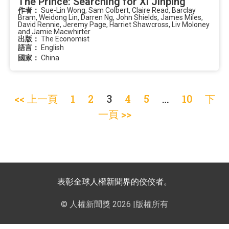
The Prince: Searching for Xi Jinping
作者：
Sue-Lin Wong, Sam Colbert, Claire Read, Barclay
Bram, Weidong Lin, Darren Ng, John Shields, James Miles,
David Rennie, Jeremy Page, Harriet Shawcross, Liv Moloney
and Jamie Macwhirter
出版：
The Economist
語言：
English
國家：
China
<< 上一頁
1
2
3
4
5
…
10
下
一頁 >>
表彰全球人權新聞界的佼佼者。
© 人權新聞獎 2026 |版權所有