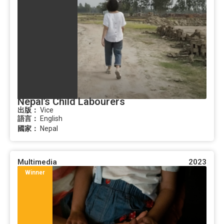
Nepal’s Child Labourers
出版：
Vice
語言：
English
國家：
Nepal
Multimedia
2023
Winner