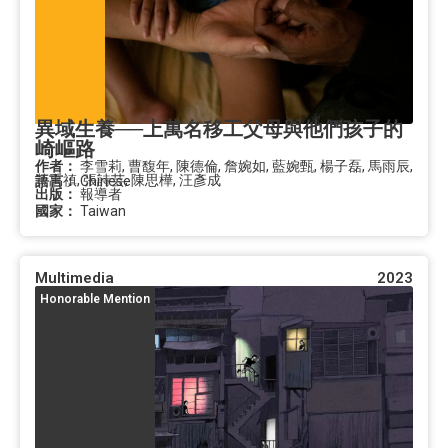
異域生養──上萬名移工父母與他們孩子的
崎嶇路
作者：
李雪莉, 曹馥年, 陳德倫, 詹婉如, 藍婉甄, 楊子磊, 馬雨辰,
黃禹禛, 張詩芸, 陳思樺, 汪彥成
語言：
Chinese
出版：
報導者
國家：
Taiwan
Multimedia
2023
Honorable Mention