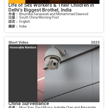
Life of Sex Workers & Their Children in
Delhi's Biggest Brothel, India
作者：
Bhumika Saraswati and Mohammad Dawood
出版：
South China Morning Post
語言：
English
國家：
India
Short Video
2023
Honorable Mention
China Surveillance
作者：
Muyi Xiao, Paul Mozur, Isabelle Qian and Alexander